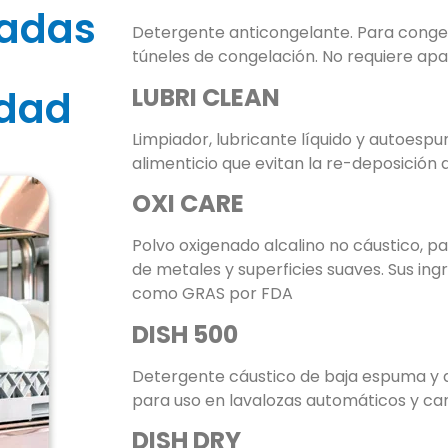
zadas
Detergente anticongelante. Para congel
túneles de congelación. No requiere apag
LUBRI
CLEAN
idad
Limpiador, lubricante líquido y autoesp
alimenticio que evitan la re-deposición d
OXI
CARE
Polvo oxigenado alcalino no cáustico, p
de metales y superficies suaves. Sus in
como GRAS por FDA
DISH 500
Detergente cáustico de baja espuma y a
para uso en lavalozas automáticos y can
DISH
DRY