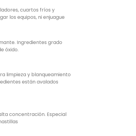
adores, cuartos fríos y
ar los equipos, ni enjuague
umante. Ingredientes grado
e óxido.
ara limpieza y blanqueamiento
gredientes están avalados
lta concentración. Especial
astillas