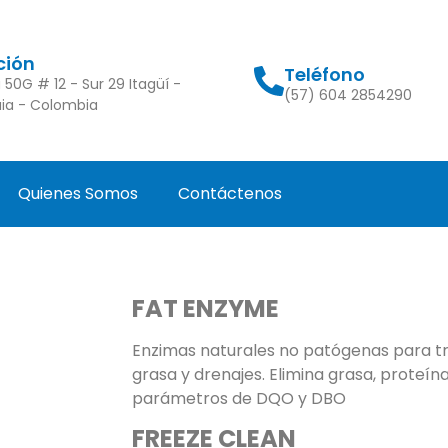
ción
Teléfono
 50G # 12 - Sur 29 Itagüí -
(57) 604 2854290
uia - Colombia
Quienes Somos
Contáctenos
FAT
ENZYME
Enzimas naturales no patógenas para 
grasa y drenajes. Elimina grasa, proteína
parámetros de DQO y DBO
FREEZE
CLEAN