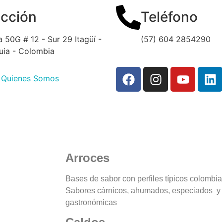
ección
Teléfono
a 50G # 12 - Sur 29 Itagüí -
(57) 604 2854290
uia - Colombia
Quienes Somos
Arroces
Bases de sabor con perfiles típicos colombi
Sabores cárnicos, ahumados, especiados y 
gastronómicas