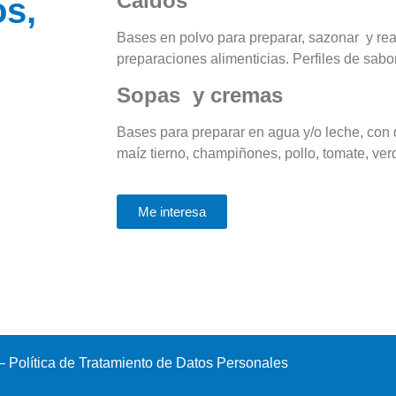
Caldos
os,
Bases en polvo para preparar, sazonar y real
preparaciones alimenticias. Perfiles de sabor 
Sopas y cremas
Bases para preparar en agua y/o leche, con 
maíz tierno, champiñones, pollo, tomate, verd
Me interesa
– Política de Tratamiento de Datos Personales