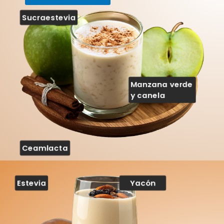
Sucraestevia
Manzana verde
y canela
Ceamlacta
Estevia
Yacón