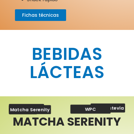
Fichas técnicas
BEBIDAS
LÁCTEAS
Sucraestevia
Vainilla
WPC
Matcha Serenity
Ceamgum
MATCHA SERENITY