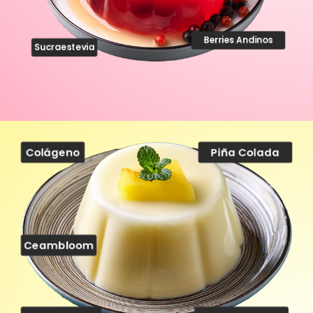
Berries Andinos
Sucraestevia
Colágeno
Piña Colada
Ceambloom