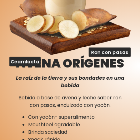
Ron con pasas
AVENA ORÍGENES
Ceamlacta
La raíz de la tierra y sus bondades en una
bebida
Bebida a base de avena y leche sabor ron
con pasas, endulzado con yacón.
Con yacón- superalimento
Mouthfeel agradable
Brinda saciedad
Snack rápido